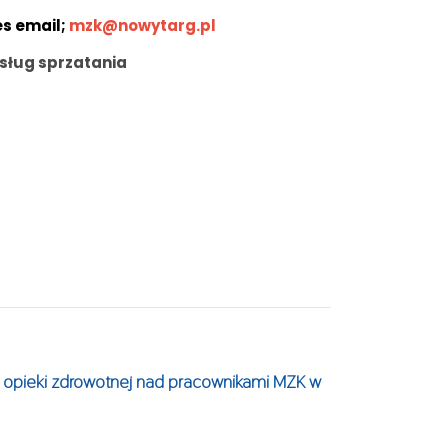
es email;
mzk@nowytarg.pl
usług sprzatania
j opieki zdrowotnej nad pracownikami MZK w