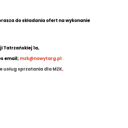
rasza do składania ofert na wykonanie
 Tatrzańskiej 1a,
es email;
mzk@nowytarg.pl
e usług sprzatania dla MZK
,