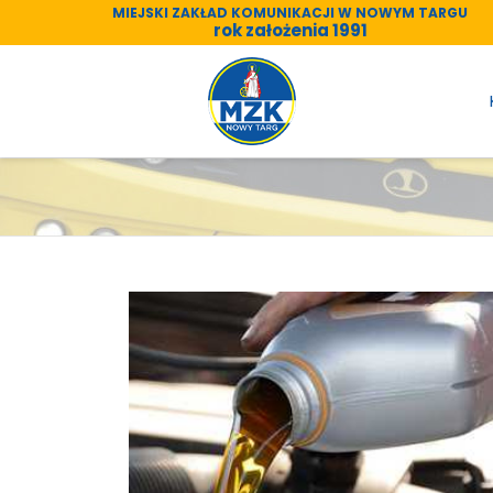
MIEJSKI ZAKŁAD KOMUNIKACJI W NOWYM TARGU
rok założenia 1991