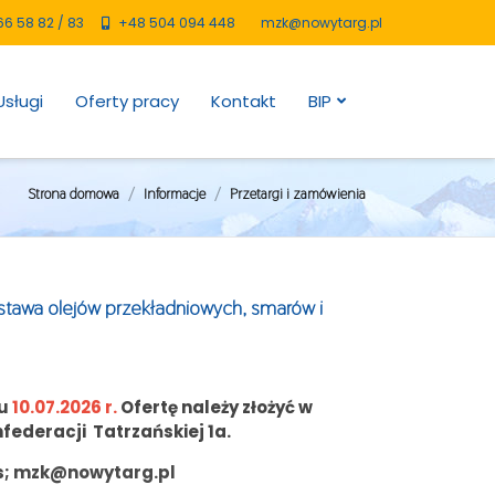
66 58 82
/
83
+48 504 094 448
mzk@nowytarg.pl
Usługi
Oferty pracy
Kontakt
BIP
Strona domowa
Informacje
Przetargi i zamówienia
stawa olejów przekładniowych, smarów i
iu
10.07.2026 r.
Ofertę należy złożyć w
ederacji Tatrzańskiej 1a.
s;
mzk@nowytarg.pl