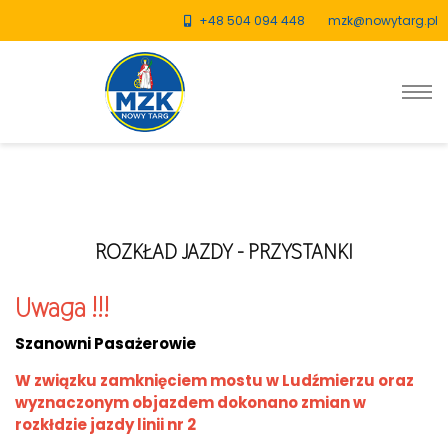
+48 504 094 448
mzk@nowytarg.pl
ROZKŁAD JAZDY - PRZYSTANKI
Uwaga !!!
Szanowni Pasażerowie
W związku zamknięciem mostu w Ludźmierzu oraz
wyznaczonym objazdem dokonano zmian w
rozkłdzie jazdy linii nr 2