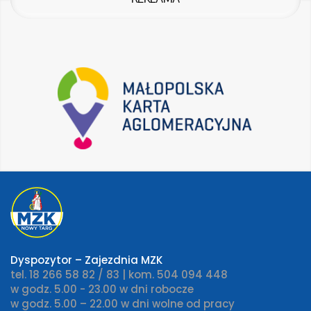
Dyspozytor – Zajezdnia MZK
tel. 18 266 58 82 / 83 | kom. 504 094 448
w godz. 5.00 - 23.00 w dni robocze
w godz. 5.00 – 22.00 w dni wolne od pracy