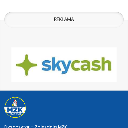
REKLAMA
Dyspozytor – Zajezdnia MZK