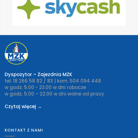
Dyspozytor – Zajezdnia MZK
tel. 18 266 58 82 / 83 | kom. 504 094 448
w godz. 5.00 - 23.00 w dni robocze
w godz. 5.00 – 22.00 w dni wolne od pracy
Czytaj więcej →
KONTAKT Z NAMI