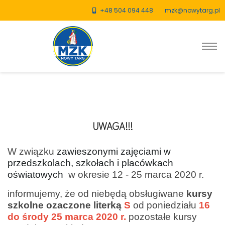
+48 504 094 448
mzk@nowytarg.pl
UWAGA!!!
W związku
 zawieszonymi zajęciami w 
przedszkolach, szkołach i placówkach 
oświatowych 
w okresie 12 - 25 marca 2020 r.
informujemy, że od niebędą obsługiwane
kursy
szkolne ozaczone literką
S
od poniedziału
16
do środy 25 marca 2020 r.
pozostałe kursy